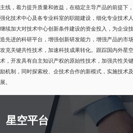
主线，着力提升质量和效益，在稳定主导产品的前提下
强化技术中心及各专业科室的职能建设，细化专业技术
继续加大对技术中心创新条件建设的资金投入，为企业
造先进的科研平台，增强创新研发能力，增强产品的市
攻克关键共性技术，加速科技成果转化。跟踪国内外星
术，开发具有自主知识产权的原始性技术，加强共性关
励机制，同时探索校、企技术合作的新模式，实施技术
展。
星空平台