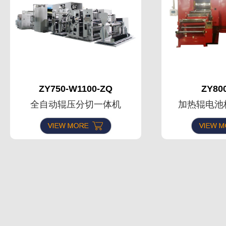
ZY750-W1100-ZQ
ZY80
全自动辊压分切一体机
加热辊电池极