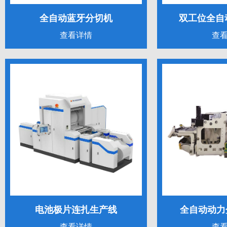
全自动蓝牙分切机
双工位全自动
查看详情
查
电池极片连扎生产线
全自动动力分
查看详情
查