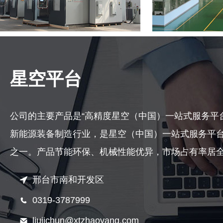
星空平台
公司的主要产品是“高精度星空（中国）一站式服务平
新能源装备制造行业，是星空（中国）一站式服务平
之一。产品节能环保、机械性能优异，市场占有率居
邢台市南和开发区
0319-3787999
liujichun@xtzhaoyang.com