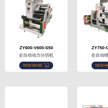
ZY600-V600-S50
ZY750-
全自动动力分切机
全自动