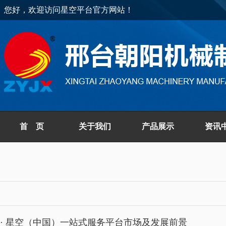
您好，欢迎访问星空平台官方网站！
首 页
关于我们
产品展示
资讯
· 星空（中国）一站式服务平台市场及发展前景