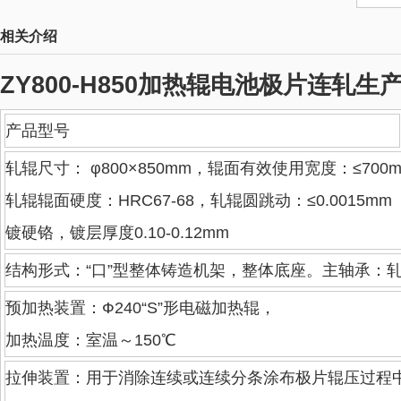
相关介绍
ZY800-H850加热辊电池极片连轧生
产品型号
轧辊尺寸： φ800×850mm，辊面有效使用宽度：≤700
轧辊辊面硬度：HRC67-68，轧辊圆跳动：≤0.0015
镀硬铬，镀层厚度0.10-0.12mm
结构形式：“口”型整体铸造机架，整体底座。主轴承：轧机
预加热装置：Ф240“S”形电磁加热辊，
加热温度：室温～150℃
拉伸装置：用于消除连续或连续分条涂布极片辊压过程中