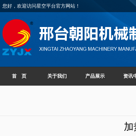
您好，欢迎访问星空平台官方网站！
首 页
关于我们
产品展示
资讯
加