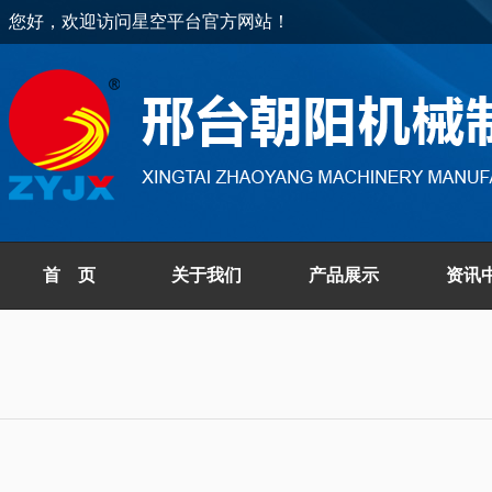
您好，欢迎访问星空平台官方网站！
首 页
关于我们
产品展示
资讯